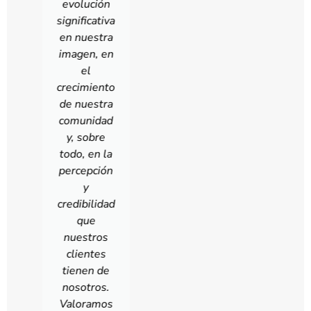
para la
generación
de
oportunidades
mediante
canales
digitales,
maximizando
la
productividad
de nuestro
equipo. El
resultado
está claro,
más
eficiencia y
escalabilidad
para un