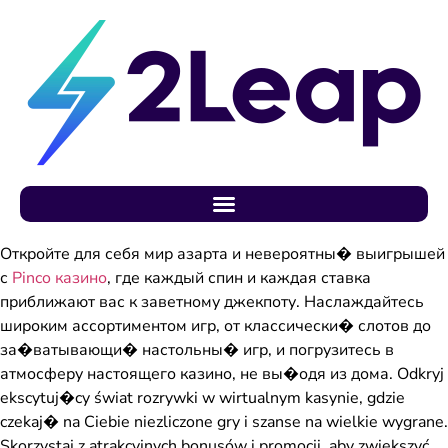
Откройте для себя мир азарта и невероятны� выигрышей
с
Pinco казино
, где каждый спин и каждая ставка
приближают вас к заветному джекпоту. Наслаждайтесь
широким ассортиментом игр, от классически� слотов до
за�ватывающи� настольны� игр, и погрузитесь в
атмосферу настоящего казино, не вы�одя из дома. Odkryj
ekscytuj�cy świat rozrywki w wirtualnym kasynie, gdzie
czekaj� na Ciebie niezliczone gry i szanse na wielkie wygrane.
Skorzystaj z atrakcyjnych bonusów i promocji, aby zwiększyć