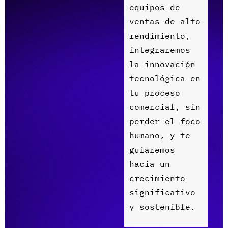
e
q
u
i
p
o
s
d
e
v
e
n
t
a
s
d
e
a
l
t
o
r
e
n
d
i
m
i
e
n
t
o
,
i
n
t
e
g
r
a
r
e
m
o
s
l
a
i
n
n
o
v
a
c
i
ó
n
t
e
c
n
o
l
ó
g
i
c
a
e
n
t
u
p
r
o
c
e
s
o
c
o
m
e
r
c
i
a
l
,
s
i
n
p
e
r
d
e
r
e
l
f
o
c
o
h
u
m
a
n
o
,
y
t
e
g
u
i
a
r
e
m
o
s
h
a
c
i
a
u
n
c
r
e
c
i
m
i
e
n
t
o
s
i
g
n
i
f
i
c
a
t
i
v
o
y
s
o
s
t
e
n
i
b
l
e
.