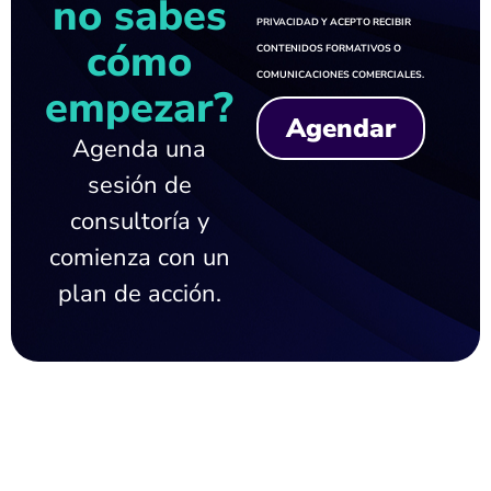
no sabes
PRIVACIDAD
Y ACEPTO RECIBIR
cómo
CONTENIDOS FORMATIVOS O
COMUNICACIONES COMERCIALES.
empezar?
Agendar
Agenda una
sesión de
consultoría y
comienza con un
plan de acción.