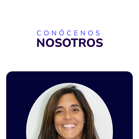
CONÓCENOS
NOSOTROS
Lucía Lehmann
Lucía cuenta con más de 20 años de experiencia en la industria
de Tecnologías de la Información, donde ha trabajado en
destacadas multinacionales tales como Microsoft, Hewlett
Packard, EMC2 y Dell Technologies.