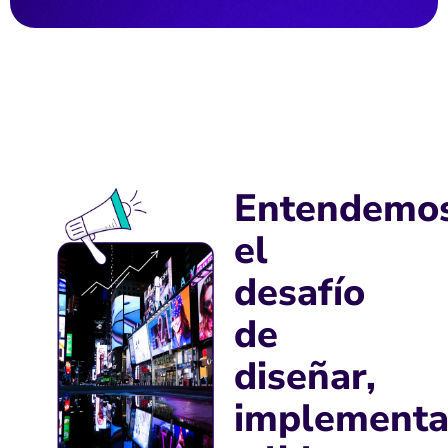
Entendemo
el
desafío
de
diseñar,
implementa