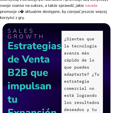
swoje szanse na sukces, a także sprawdź, jakie
vavada
promocje s� aktualnie dostępne, by czerpać jeszcze więcej
korzyści z gry.
SALES
GROWTH
¿
S
i
e
n
t
e
s
q
u
e
Estrategias
l
a
t
e
c
n
o
l
o
g
í
a
a
v
a
n
z
a
m
á
s
de Venta
r
á
p
i
d
o
d
e
l
o
q
u
e
p
u
e
d
e
s
B2B que
a
d
a
p
t
a
r
t
e
?
¿
T
u
e
s
t
r
a
t
e
g
i
a
impulsan
c
o
m
e
r
c
i
a
l
n
o
tu
e
s
t
á
l
o
g
r
a
n
d
o
l
o
s
r
e
s
u
l
t
a
d
o
s
Expansión
d
e
s
e
a
d
o
s
y
t
u