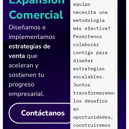
e
q
u
i
p
o
Comercial
n
e
c
e
s
i
t
a
u
n
a
m
e
t
o
d
o
l
o
g
í
a
Diseñamos e
m
á
s
e
f
e
c
t
i
v
a
?
implementamos
P
e
r
m
í
t
e
n
o
s
c
o
l
a
b
o
r
a
r
estrategias de
c
o
n
t
i
g
o
p
a
r
a
venta
que
d
i
s
e
ñ
a
r
aceleran y
e
s
t
r
a
t
e
g
i
a
s
sostienen tu
e
s
c
a
l
a
b
l
e
s
.
progreso
J
u
n
t
o
s
empresarial.
t
r
a
n
s
f
o
r
m
a
r
e
m
o
s
l
o
s
d
e
s
a
f
í
o
s
e
n
Contáctanos
o
p
o
r
t
u
n
i
d
a
d
e
s
,
c
o
n
s
t
r
u
i
r
e
m
o
s