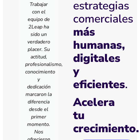
estrategias
Finboot
comerciales
Nuestra
más
alianza con
2Leap ha
humanas,
sido
tremendamente
digitales
valiosa. El
smo,
y
equipo
o
tiene una
eficientes
.
amplia
experiencia
Acelera
en el
mundo de
tu
ventas
B2B. 2Leap
crecimiento.
se ha
convertido