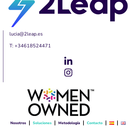
lucia@2leap.es
T: +34618524471
Nosotros
Soluciones
Metodología
Contacto