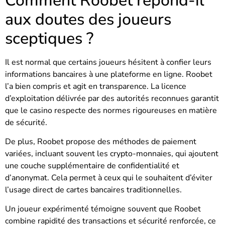
Comment Roobet répond-il
aux doutes des joueurs
sceptiques ?
Il est normal que certains joueurs hésitent à confier leurs
informations bancaires à une plateforme en ligne. Roobet
l’a bien compris et agit en transparence. La licence
d’exploitation délivrée par des autorités reconnues garantit
que le casino respecte des normes rigoureuses en matière
de sécurité.
De plus, Roobet propose des méthodes de paiement
variées, incluant souvent les crypto-monnaies, qui ajoutent
une couche supplémentaire de confidentialité et
d’anonymat. Cela permet à ceux qui le souhaitent d’éviter
l’usage direct de cartes bancaires traditionnelles.
Un joueur expérimenté témoigne souvent que Roobet
combine rapidité des transactions et sécurité renforcée, ce