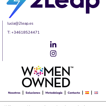
lucia@2leap.es
T: +34618524471
Nosotros
Soluciones
Metodología
Contacto
© 2023 2Leap – All Rights Reserved. –
Aviso Legal
|
Política de privacidad
|