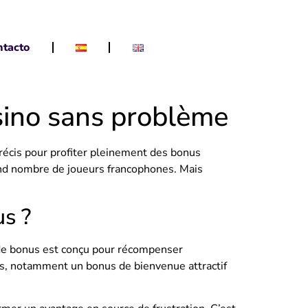
ntacto
ino sans problème
précis pour profiter pleinement des bonus
rand nombre de joueurs francophones. Mais
us ?
 de bonus est conçu pour récompenser
s, notamment un bonus de bienvenue attractif