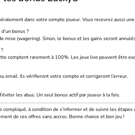
néralement dans votre compte joueur. Vous recevrez aussi une 
s d’un bonus ?
de mise (wagering). Sinon, le bonus et les gains seront annulés
 ?
ette comptent rarement à 100%. Les jeux live peuvent être exc
u email. Ils vérifieront votre compte et corrigeront l’erreur.
viter les abus. Un seul bonus actif par joueur à la fois.
compliqué, à condition de s’informer et de suivre les étapes a
ment de ces offres sans accroc. Bonne chance et bon jeu !