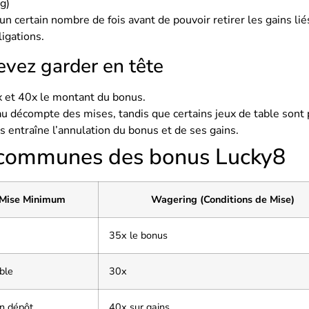
g)
 un certain nombre de fois avant de pouvoir retirer les gains li
igations.
evez garder en tête
 et 40x le montant du bonus.
 décompte des mises, tandis que certains jeux de table sont 
ns entraîne l’annulation du bonus et de ses gains.
s communes des bonus Lucky8
Mise Minimum
Wagering (Conditions de Mise)
35x le bonus
ble
30x
n dépôt
40x sur gains