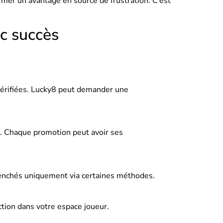
mer un avantage en source de frustration. C’est
c succès
vérifiées. Lucky8 peut demander une
c. Chaque promotion peut avoir ses
lenchés uniquement via certaines méthodes.
tion dans votre espace joueur.