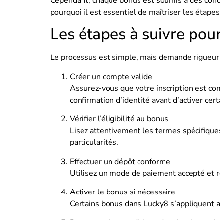
Cependant, chaque bonus est soumis à des condit
pourquoi il est essentiel de maîtriser les étapes
Les étapes à suivre pou
Le processus est simple, mais demande rigueur e
Créer un compte valide
Assurez-vous que votre inscription est co
confirmation d’identité avant d’activer cer
Vérifier l’éligibilité au bonus
Lisez attentivement les termes spécifique
particularités.
Effectuer un dépôt conforme
Utilisez un mode de paiement accepté et 
Activer le bonus si nécessaire
Certains bonus dans Lucky8 s’appliquent 