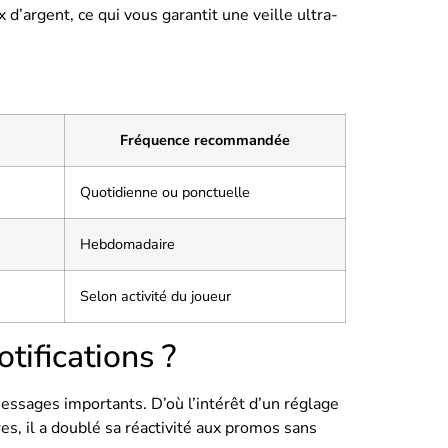
d’argent, ce qui vous garantit une veille ultra-
Fréquence recommandée
Quotidienne ou ponctuelle
Hebdomadaire
Selon activité du joueur
tifications ?
 messages importants. D’où l’intérêt d’un réglage
es, il a doublé sa réactivité aux promos sans