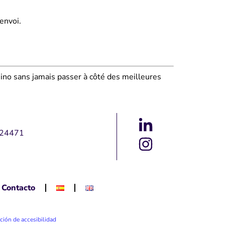
envoi.
sino sans jamais passer à côté des meilleures
524471
Contacto
ción de accesibilidad