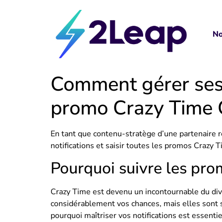
No
Comment gérer ses 
promo Crazy Time 
En tant que contenu-stratège d’une partenaire r
notifications et saisir toutes les promos Crazy 
Pourquoi suivre les pro
Crazy Time est devenu un incontournable du div
considérablement vos chances, mais elles sont s
pourquoi maîtriser vos notifications est essenti