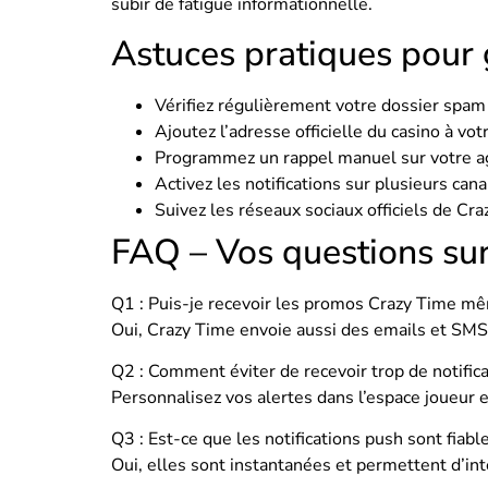
subir de fatigue informationnelle.
Astuces pratiques pour 
Vérifiez régulièrement votre dossier spam 
Ajoutez l’adresse officielle du casino à votr
Programmez un rappel manuel sur votre ag
Activez les notifications sur plusieurs can
Suivez les réseaux sociaux officiels de C
FAQ – Vos questions sur
Q1 : Puis-je recevoir les promos Crazy Time mê
Oui, Crazy Time envoie aussi des emails et SMS 
Q2 : Comment éviter de recevoir trop de notifica
Personnalisez vos alertes dans l’espace joueur e
Q3 : Est-ce que les notifications push sont fiabl
Oui, elles sont instantanées et permettent d’int