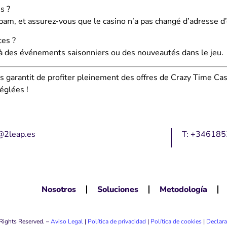
ns ?
pam, et assurez-vous que le casino n’a pas changé d’adresse d’
tes ?
 à des événements saisonniers ou des nouveautés dans le jeu.
s garantit de profiter pleinement des offres de Crazy Time Ca
églées !
@2leap.es
T: +34618
Nosotros
Soluciones
Metodología
Rights Reserved. –
Aviso Legal
|
Política de privacidad
|
Política de cookies
|
Declara