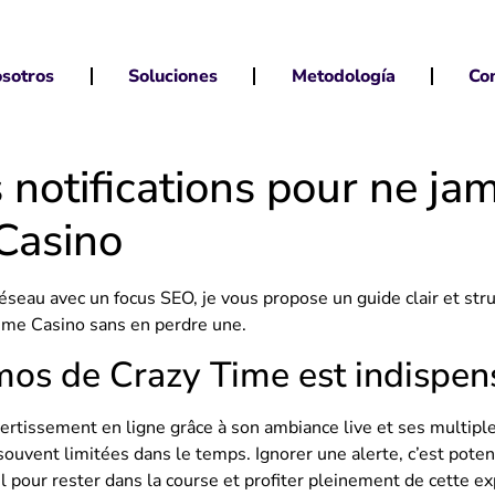
sotros
Soluciones
Metodología
Co
notifications pour ne ja
Casino
éseau avec un focus SEO, je vous propose un guide clair et stru
Time Casino sans en perdre une.
mos de Crazy Time est indispen
ertissement en ligne grâce à son ambiance live et ses multipl
ouvent limitées dans le temps. Ignorer une alerte, c’est poten
el pour rester dans la course et profiter pleinement de cette e