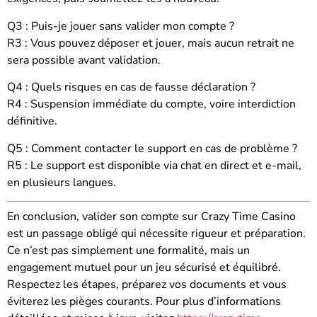
Q3 : Puis-je jouer sans valider mon compte ?
R3 : Vous pouvez déposer et jouer, mais aucun retrait ne
sera possible avant validation.
Q4 : Quels risques en cas de fausse déclaration ?
R4 : Suspension immédiate du compte, voire interdiction
définitive.
Q5 : Comment contacter le support en cas de problème ?
R5 : Le support est disponible via chat en direct et e-mail,
en plusieurs langues.
En conclusion, valider son compte sur Crazy Time Casino
est un passage obligé qui nécessite rigueur et préparation.
Ce n’est pas simplement une formalité, mais un
engagement mutuel pour un jeu sécurisé et équilibré.
Respectez les étapes, préparez vos documents et vous
éviterez les pièges courants. Pour plus d’informations