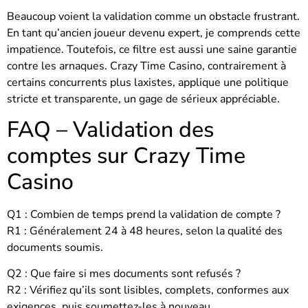
Beaucoup voient la validation comme un obstacle frustrant.
En tant qu’ancien joueur devenu expert, je comprends cette
impatience. Toutefois, ce filtre est aussi une saine garantie
contre les arnaques. Crazy Time Casino, contrairement à
certains concurrents plus laxistes, applique une politique
stricte et transparente, un gage de sérieux appréciable.
FAQ – Validation des
comptes sur Crazy Time
Casino
Q1 : Combien de temps prend la validation de compte ?
R1 : Généralement 24 à 48 heures, selon la qualité des
documents soumis.
Q2 : Que faire si mes documents sont refusés ?
R2 : Vérifiez qu’ils sont lisibles, complets, conformes aux
exigences, puis soumettez-les à nouveau.