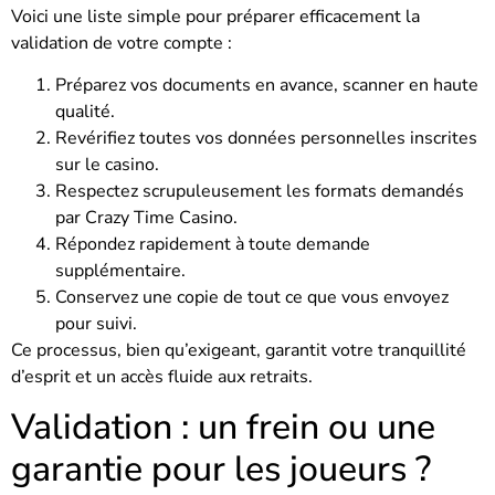
Voici une liste simple pour préparer efficacement la
validation de votre compte :
Préparez vos documents en avance, scanner en haute
qualité.
Revérifiez toutes vos données personnelles inscrites
sur le casino.
Respectez scrupuleusement les formats demandés
par Crazy Time Casino.
Répondez rapidement à toute demande
supplémentaire.
Conservez une copie de tout ce que vous envoyez
pour suivi.
Ce processus, bien qu’exigeant, garantit votre tranquillité
d’esprit et un accès fluide aux retraits.
Validation : un frein ou une
garantie pour les joueurs ?