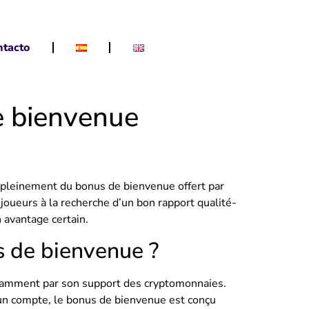
ntacto
de bienvenue
r pleinement du bonus de bienvenue offert par
 joueurs à la recherche d’un bon rapport qualité-
avantage certain.
s de bienvenue ?
 notamment par son support des cryptomonnaies.
z un compte, le bonus de bienvenue est conçu