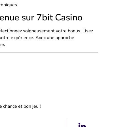
roniques.
enue sur 7bit Casino
sélectionnez soigneusement votre bonus. Lisez
r votre expérience. Avec une approche
me.
 chance et bon jeu !