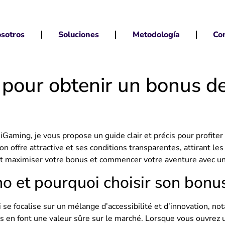
sotros
Soluciones
Metodología
Co
l pour obtenir un bonus 
Gaming, je vous propose un guide clair et précis pour profite
n offre attractive et ses conditions transparentes, attirant les
t maximiser votre bonus et commencer votre aventure avec un 
no et pourquoi choisir son bonu
ui se focalise sur un mélange d’accessibilité et d’innovation,
osés en font une valeur sûre sur le marché. Lorsque vous ouvre