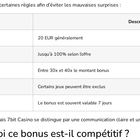
certaines règles afin d’éviter les mauvaises surprises :
Descr
20 EUR généralement
Jusqu’à 100% selon l’offre
Entre 30x et 40x le montant bonus
Certains jeux peuvent être exclus
Le bonus est souvent valable 7 jours
ais 7bit Casino se distingue par une communication claire et u
 ce bonus est-il compétitif ?