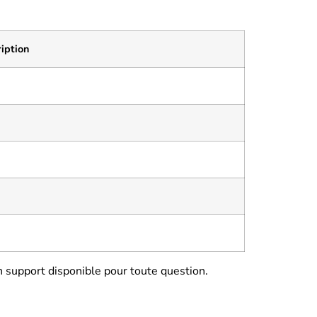
iption
n support disponible pour toute question.