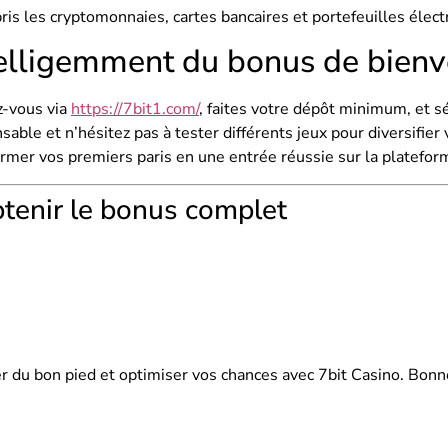
is les cryptomonnaies, cartes bancaires et portefeuilles élect
ntelligemment du bonus de bienv
ez-vous via
https://7bit1.com/
, faites votre dépôt minimum, et 
sable et n’hésitez pas à tester différents jeux pour diversifie
rmer vos premiers paris en une entrée réussie sur la platefor
tenir le bonus complet
 du bon pied et optimiser vos chances avec 7bit Casino. Bonne