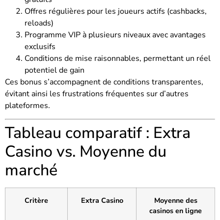
Offres régulières pour les joueurs actifs (cashbacks,
reloads)
Programme VIP à plusieurs niveaux avec avantages
exclusifs
Conditions de mise raisonnables, permettant un réel
potentiel de gain
Ces bonus s’accompagnent de conditions transparentes,
évitant ainsi les frustrations fréquentes sur d’autres
plateformes.
Tableau comparatif : Extra
Casino vs. Moyenne du
marché
Critère
Extra Casino
Moyenne des
casinos en ligne