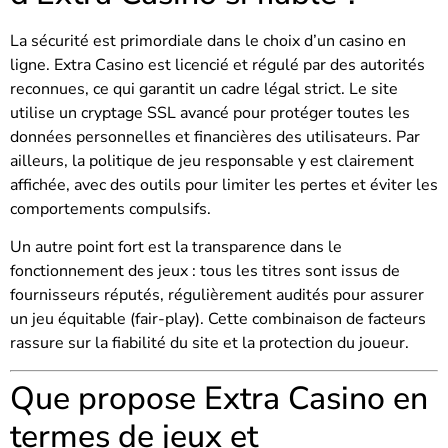
La sécurité est primordiale dans le choix d’un casino en
ligne. Extra Casino est licencié et régulé par des autorités
reconnues, ce qui garantit un cadre légal strict. Le site
utilise un cryptage SSL avancé pour protéger toutes les
données personnelles et financières des utilisateurs. Par
ailleurs, la politique de jeu responsable y est clairement
affichée, avec des outils pour limiter les pertes et éviter les
comportements compulsifs.
Un autre point fort est la transparence dans le
fonctionnement des jeux : tous les titres sont issus de
fournisseurs réputés, régulièrement audités pour assurer
un jeu équitable (fair-play). Cette combinaison de facteurs
rassure sur la fiabilité du site et la protection du joueur.
Que propose Extra Casino en
termes de jeux et