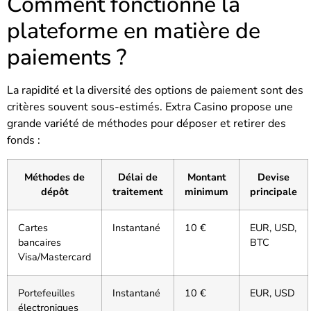
Comment fonctionne la
plateforme en matière de
paiements ?
La rapidité et la diversité des options de paiement sont des
critères souvent sous-estimés. Extra Casino propose une
grande variété de méthodes pour déposer et retirer des
fonds :
Méthodes de
Délai de
Montant
Devise
dépôt
traitement
minimum
principale
Cartes
Instantané
10 €
EUR, USD,
bancaires
BTC
Visa/Mastercard
Portefeuilles
Instantané
10 €
EUR, USD
électroniques