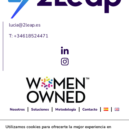
lucia@2leap.es
T: +34618524471
Nosotros
Soluciones
Metodología
Contacto
© 2023 2Leap – All Rights Reserved. –
Aviso Legal
|
Política de privacidad
|
Utilizamos cookies para ofrecerte la mejor experiencia en