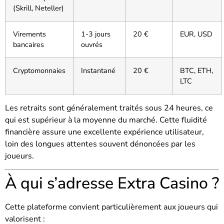
(Skrill, Neteller)
Virements
1-3 jours
20 €
EUR, USD
bancaires
ouvrés
Cryptomonnaies
Instantané
20 €
BTC, ETH,
LTC
Les retraits sont généralement traités sous 24 heures, ce
qui est supérieur à la moyenne du marché. Cette fluidité
financière assure une excellente expérience utilisateur,
loin des longues attentes souvent dénoncées par les
joueurs.
À qui s’adresse Extra Casino ?
Cette plateforme convient particulièrement aux joueurs qui
valorisent :