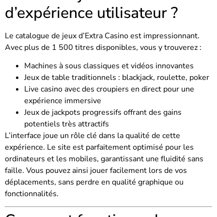
d’expérience utilisateur ?
Le catalogue de jeux d’Extra Casino est impressionnant.
Avec plus de 1 500 titres disponibles, vous y trouverez :
Machines à sous classiques et vidéos innovantes
Jeux de table traditionnels : blackjack, roulette, poker
Live casino avec des croupiers en direct pour une
expérience immersive
Jeux de jackpots progressifs offrant des gains
potentiels très attractifs
L’interface joue un rôle clé dans la qualité de cette
expérience. Le site est parfaitement optimisé pour les
ordinateurs et les mobiles, garantissant une fluidité sans
faille. Vous pouvez ainsi jouer facilement lors de vos
déplacements, sans perdre en qualité graphique ou
fonctionnalités.